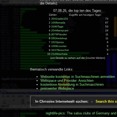
die Details).
07.08.26, die top ten des Tages:
Zähler: Zugriffe am heutigen Tage:
1
2041radio101
73
2
1006enada
67
3
3280Tage
53
4
2044kerrycam
24
5
3079Plauder
11
6
1014reitshop
11
7
2023pizza
6
8
1008counter
5
9
3247Besucher
5
10
2144bachata
4
(um Details zu sehen auf die Counter klicken)
thematisch verwandte Links:
Webseite kostenlos in Suchmaschinen anmelden
Webspace und Provider: Ansichten
kostenlose Anmeldung in Suchmaschinen
preiswerter Webspace
In Chrissies Internetwelt suchen: -
Search this s
nightlife-pics: The salsa clubs of Germany and 