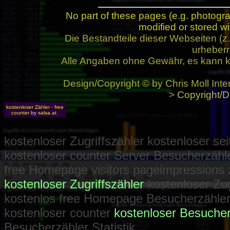
No part of these pages (e.g. photogr
modified or stored wi
Die Bestandteile dieser Webseiten (
urheberr
Alle Angaben ohne Gewähr, es kann k
Design/Copyright © by Chris Moll Inte
>
Copyright/D
kostenloser Zähler - free
counter
by
salsa.at
kostenloser Zugriffszähler kostenloser se
kostenloser counter Server Besucherzähl
free Homepage visitors pageimpressions 
kostenloser Zugriffszähler
kostenloser Zug
kostenlos free Homepage Besucherzähler k
kostenloser counter
kostenloser Besucher
Besucherzähler Statistik