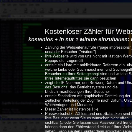
Kostenloser Zähler für Web
kostenlos + in nur 1 Minute einzubauen: 
Zählung der Webseitenaufrufe ("page impressions"
und/oder Besucher ("visitors")
Ihre Webseite wird von uns nicht mit lästigen Werb
Popups etc. zugemüllt
erstellt ein Liste mit anklickbaren Referrern d.h. üb
welche Links oder Suchmaschinen und Suchbegriff
Besucher zu Ihrer Seite gelangt sind und welche S
Ihres Internetauftrittes sie dann besuchen
zeigt die IP-Nummer, den Browser, Datum und Uhrz
des Besuchs, das Betriebssystem und die
Bildschirmauflösungen Ihrer Besucher
erstellt Statistiken mit graphischer Darstellung der
zeitlichen Verteilung der Zugriffe nach Datum, Uhrz
Wochentagen und Monaten
Dieser Zähler ist kostenlos ! ;-)
Passwortschutz: Zählerstand und Statistiken sind 
Ihre Besucher wenn Sie es wünschen nicht offen
sichtbar (...oder Sie lassen das Passwortfeld frei 
können dann den Zählerstand direkt auf Ihrer Webs
sehen; wenn sie den Counter dann anklicken sehe