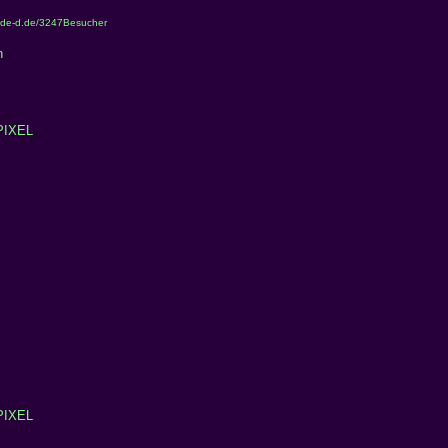
r.de-d.de/3247Besucher
n
PIXEL
PIXEL