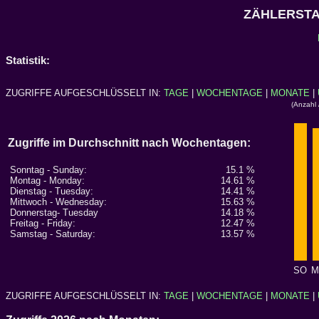
ZÄHLERSTA
Statistik:
ZUGRIFFE AUFGESCHLÜSSELT IN:
TAGE
|
WOCHENTAGE
|
MONATE
|
(Anzahl 
Zugriffe im Durchschnitt nach Wochentagen:
Sonntag - Sunday:
15.1 %
Montag - Monday:
14.61 %
Dienstag - Tuesday:
14.41 %
Mittwoch - Wednesday:
15.63 %
Donnerstag- Tuesday
14.18 %
Freitag - Friday:
12.47 %
Samstag - Saturday:
13.57 %
SO
M
ZUGRIFFE AUFGESCHLÜSSELT IN:
TAGE
|
WOCHENTAGE
|
MONATE
|