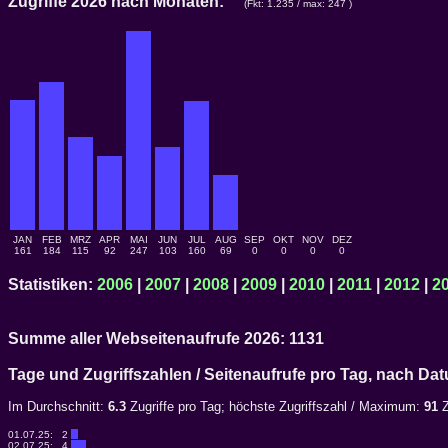
Zugriffe 2026 nach Monaten:
(Fkt: 1.235 / max: 247 )
JAN
FEB
MRZ
APR
MAI
JUN
JUL
AUG
SEP
OKT
NOV
DEZ
161
184
115
92
247
103
160
69
0
0
0
0
Statistiken:
2006
|
2007
|
2008
|
2009
|
2010
|
2011
|
2012
|
2
Summe aller Webseitenaufrufe 2026: 1131
Tage und Zugriffszahlen / Seitenaufrufe pro Tag, nach 
Im Durchschnitt:
6.3
Zugriffe pro Tag; höchste Zugriffszahl / Maximum:
91
Z
01.07.25:
2
02.07.25:
4