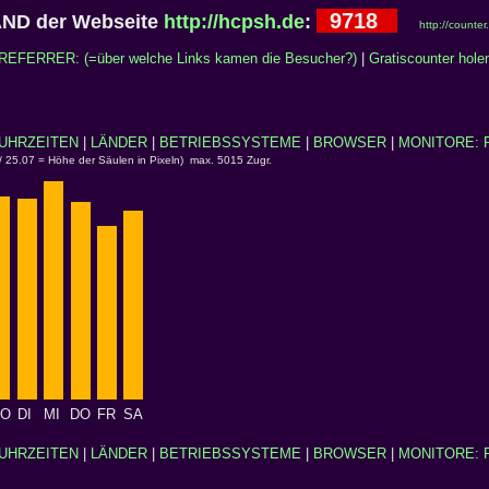
9718
ND der Webseite
http://hcpsh.de
:
http://counte
REFERRER: (=über welche Links kamen die Besucher?)
|
Gratiscounter hole
UHRZEITEN
|
LÄNDER
|
BETRIEBSSYSTEME
|
BROWSER
|
MONITORE: 
/ 25.07 = Höhe der Säulen in Pixeln) max. 5015 Zugr.
O
DI
MI
DO
FR
SA
UHRZEITEN
|
LÄNDER
|
BETRIEBSSYSTEME
|
BROWSER
|
MONITORE: 