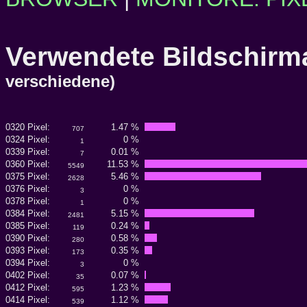
Verwendete Bildschi
verschiedene)
0320 Pixel:
1.47 %
707
0324 Pixel:
0 %
1
0339 Pixel:
0.01 %
7
0360 Pixel:
11.53 %
5549
0375 Pixel:
5.46 %
2628
0376 Pixel:
0 %
3
0378 Pixel:
0 %
1
0384 Pixel:
5.15 %
2481
0385 Pixel:
0.24 %
119
0390 Pixel:
0.58 %
280
0393 Pixel:
0.35 %
173
0394 Pixel:
0 %
3
0402 Pixel:
0.07 %
35
0412 Pixel:
1.23 %
595
0414 Pixel:
1.12 %
539