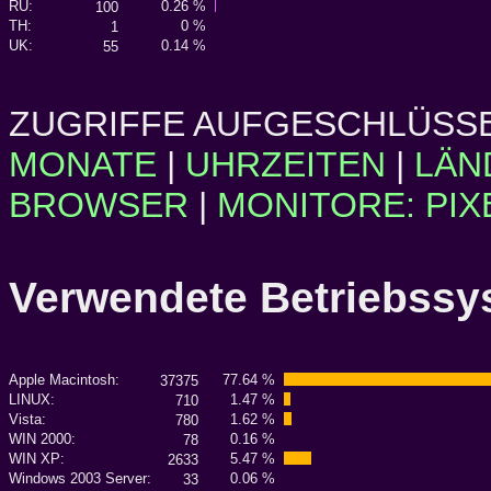
RU:
0.26 %
100
TH:
0 %
1
UK:
0.14 %
55
ZUGRIFFE AUFGESCHLÜSSE
MONATE
|
UHRZEITEN
|
LÄN
BROWSER
|
MONITORE: PIX
Verwendete Betriebs
Apple Macintosh:
77.64 %
37375
LINUX:
1.47 %
710
Vista:
1.62 %
780
WIN 2000:
0.16 %
78
WIN XP:
5.47 %
2633
Windows 2003 Server:
0.06 %
33