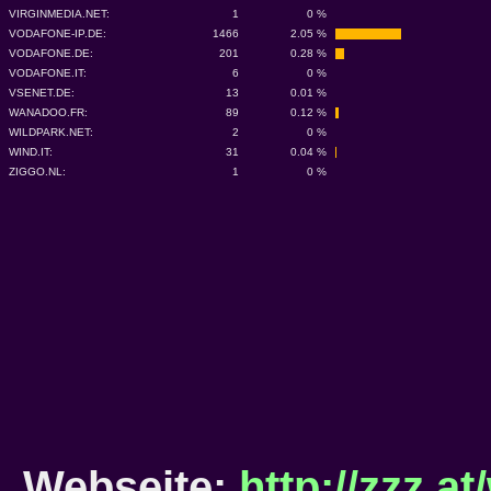
VIRGINMEDIA.NET:
1
0 %
VODAFONE-IP.DE:
1466
2.05 %
VODAFONE.DE:
201
0.28 %
VODAFONE.IT:
6
0 %
VSENET.DE:
13
0.01 %
WANADOO.FR:
89
0.12 %
WILDPARK.NET:
2
0 %
WIND.IT:
31
0.04 %
ZIGGO.NL:
1
0 %
Webseite:
http://zzz.a