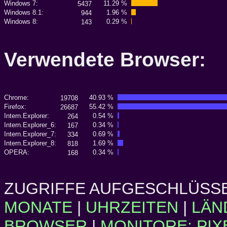
Windows 7:
11.29 %
5437
Windows 8.1:
1.96 %
944
Windows 8:
0.29 %
143
Verwendete Browser
Chrome:
40.93 %
19708
Firefox:
55.42 %
26687
Intern.Explorer:
0.54 %
264
Intern.Explorer_6:
0.34 %
167
Intern.Explorer_7:
0.69 %
334
Intern.Explorer_8:
1.69 %
818
OPERA:
0.34 %
168
ZUGRIFFE AUFGESCHLÜSSE
MONATE
|
UHRZEITEN
|
LÄN
BROWSER
|
MONITORE: PIX