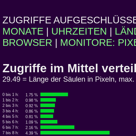
ZUGRIFFE AUFGESCHLÜSSE
MONATE
|
UHRZEITEN
|
LÄN
BROWSER
|
MONITORE: PIX
Zugriffe im Mittel vert
29.49 = Länge der Säulen in Pixeln, max.
0 bis 1 h:
1.75 %
1 bis 2 h:
0.98 %
2 bis 3 h:
0.92 %
3 bis 4 h:
0.86 %
4 bis 5 h:
0.81 %
5 bis 6 h:
1.09 %
6 bis 7 h:
2.16 %
7 bis 8 h:
4.39 %