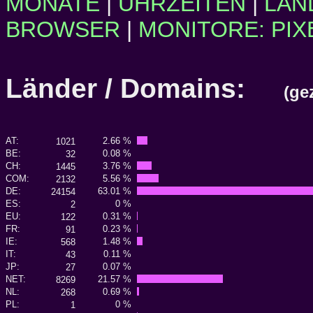
MONATE
|
UHRZEITEN
|
LÄN
BROWSER
|
MONITORE: PIX
Länder / Domains:
(ge
AT:
2.66 %
1021
BE:
0.08 %
32
CH:
3.76 %
1445
COM:
5.56 %
2132
DE:
63.01 %
24154
ES:
0 %
2
EU:
0.31 %
122
FR:
0.23 %
91
IE:
1.48 %
568
IT:
0.11 %
43
JP:
0.07 %
27
NET:
21.57 %
8269
NL:
0.69 %
268
PL:
0 %
1