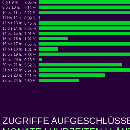
8 bis 9 h:
7.05 %
9 bis 10 h:
9.14 %
10 bis 11 h:
9.22 %
11 bis 12 h:
0.09 %
12 bis 13 h:
8.45 %
13 bis 14 h:
8.35 %
14 bis 15 h:
7.91 %
15 bis 16 h:
1.92 %
16 bis 17 h:
7.65 %
17 bis 18 h:
1.31 %
18 bis 19 h:
6.38 %
19 bis 20 h:
0.23 %
20 bis 21 h:
5.52 %
21 bis 22 h:
6.57 %
22 bis 23 h:
4.41 %
23 bis 24 h:
2.69 %
ZUGRIFFE AUFGESCHLÜSSE