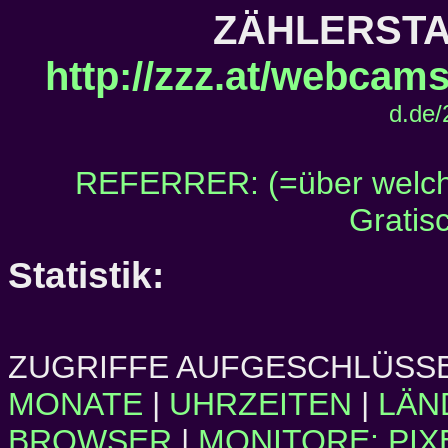
ZÄHLERSTAN
http://zzz.at/webcams
d.de
REFERRER: (=über welch
Gratis
Statistik:
ZUGRIFFE AUFGESCHLÜSSE
MONATE
|
UHRZEITEN
|
LÄN
BROWSER
|
MONITORE: PIX