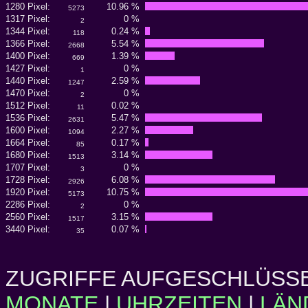
1280 Pixel:
10.96 %
5273
1317 Pixel:
0 %
2
1344 Pixel:
0.24 %
118
1366 Pixel:
5.54 %
2668
1400 Pixel:
1.39 %
669
1427 Pixel:
0 %
1
1440 Pixel:
2.59 %
1247
1470 Pixel:
0 %
2
1512 Pixel:
0.02 %
11
1536 Pixel:
5.47 %
2631
1600 Pixel:
2.27 %
1094
1664 Pixel:
0.17 %
85
1680 Pixel:
3.14 %
1513
1707 Pixel:
0 %
3
1728 Pixel:
6.08 %
2926
1920 Pixel:
10.75 %
5173
2286 Pixel:
0 %
2
2560 Pixel:
3.15 %
1517
3440 Pixel:
0.07 %
35
ZUGRIFFE AUFGESCHLÜSSE
MONATE
|
UHRZEITEN
|
LÄN