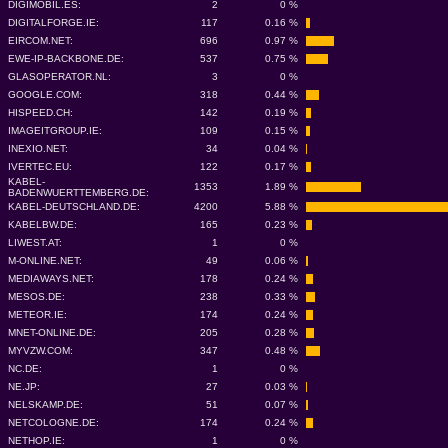
DIGIMOBIL.ES:
2
0 %
DIGITALFORGE.IE:
117
0.16 %
EIRCOM.NET:
696
0.97 %
EWE-IP-BACKBONE.DE:
537
0.75 %
GLASOPERATOR.NL:
3
0 %
GOOGLE.COM:
318
0.44 %
HISPEED.CH:
142
0.19 %
IMAGEITGROUP.IE:
109
0.15 %
INEXIO.NET:
34
0.04 %
IVERTEC.EU:
122
0.17 %
KABEL-
1353
1.89 %
BADENWUERTTEMBERG.DE:
KABEL-DEUTSCHLAND.DE:
4200
5.88 %
KABELBW.DE:
165
0.23 %
LIWEST.AT:
1
0 %
M-ONLINE.NET:
49
0.06 %
MEDIAWAYS.NET:
178
0.24 %
MESOS.DE:
238
0.33 %
METEOR.IE:
174
0.24 %
MNET-ONLINE.DE:
205
0.28 %
MYVZW.COM:
347
0.48 %
NC.DE:
1
0 %
NE.JP:
27
0.03 %
NELSKAMP.DE:
51
0.07 %
NETCOLOGNE.DE:
174
0.24 %
NETHOP.IE:
1
0 %