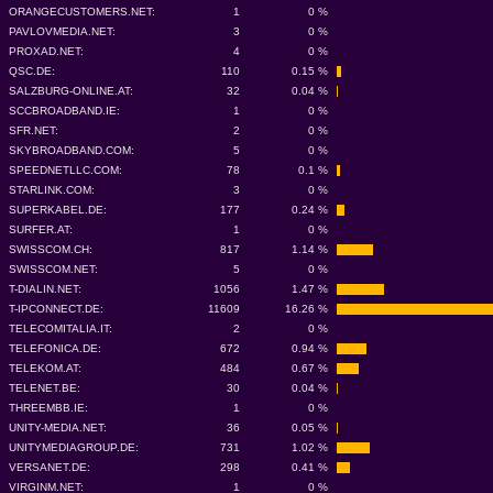
ORANGECUSTOMERS.NET:
1
0 %
PAVLOVMEDIA.NET:
3
0 %
PROXAD.NET:
4
0 %
QSC.DE:
110
0.15 %
SALZBURG-ONLINE.AT:
32
0.04 %
SCCBROADBAND.IE:
1
0 %
SFR.NET:
2
0 %
SKYBROADBAND.COM:
5
0 %
SPEEDNETLLC.COM:
78
0.1 %
STARLINK.COM:
3
0 %
SUPERKABEL.DE:
177
0.24 %
SURFER.AT:
1
0 %
SWISSCOM.CH:
817
1.14 %
SWISSCOM.NET:
5
0 %
T-DIALIN.NET:
1056
1.47 %
T-IPCONNECT.DE:
11609
16.26 %
TELECOMITALIA.IT:
2
0 %
TELEFONICA.DE:
672
0.94 %
TELEKOM.AT:
484
0.67 %
TELENET.BE:
30
0.04 %
THREEMBB.IE:
1
0 %
UNITY-MEDIA.NET:
36
0.05 %
UNITYMEDIAGROUP.DE:
731
1.02 %
VERSANET.DE:
298
0.41 %
VIRGINM.NET:
1
0 %