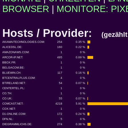
BROWSER
|
MONITORE: PIX
Hosts / Provider:
(gezählt
AKAMAITECHNOLOGIES.COM:
254
0.35 %
ALICEDSL.DE:
160
0.22 %
AMAZONAWS.COM:
1
0 %
ARCOR-IP.NET:
495
0.69 %
BBOX.FR:
1
0 %
BELGACOM.BE:
1
0 %
BLUEWIN.CH:
117
0.16 %
BTCENTRALPLUS.COM:
4
0 %
BTIRELAND.NET:
54
0.07 %
CENTERTEL.PL:
1
0 %
CO.TH:
1
0 %
CO.UK:
55
0.07 %
COMCAST.NET:
4218
5.91 %
COX.NET:
1
0 %
D1-ONLINE.COM:
172
0.24 %
DFN.NL:
5
0 %
DIEGRAMMLICHS.DE:
274
0.38 %